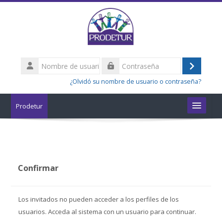
Salta al contenido principal
Nombre
de
Acceder
Contraseña
usuario
¿Olvidó su nombre de usuario o contraseña?
Prodetur
Cursos
Buscar
cursos
Enviar
Confirmar
Los invitados no pueden acceder a los perfiles de los
usuarios. Acceda al sistema con un usuario para continuar.