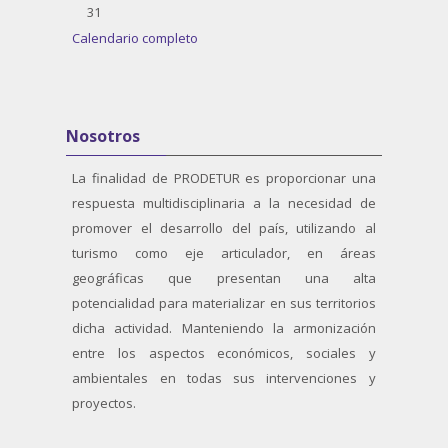
Sin eventos, lunes, 31 agosto
31
Calendario completo
Salta Nosotros
Nosotros
La finalidad de PRODETUR es proporcionar una
respuesta multidisciplinaria a la necesidad de
promover el desarrollo del país, utilizando al
turismo como eje articulador, en áreas
geográficas que presentan una alta
potencialidad para materializar en sus territorios
dicha actividad. Manteniendo la armonización
entre los aspectos económicos, sociales y
ambientales en todas sus intervenciones y
proyectos.