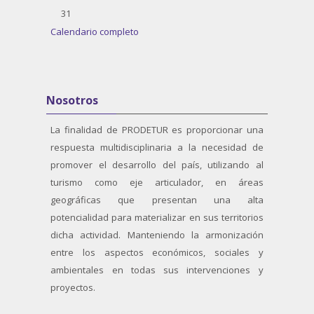
Sin eventos, lunes, 31 agosto
31
Calendario completo
Salta Nosotros
Nosotros
La finalidad de PRODETUR es proporcionar una
respuesta multidisciplinaria a la necesidad de
promover el desarrollo del país, utilizando al
turismo como eje articulador, en áreas
geográficas que presentan una alta
potencialidad para materializar en sus territorios
dicha actividad. Manteniendo la armonización
entre los aspectos económicos, sociales y
ambientales en todas sus intervenciones y
proyectos.