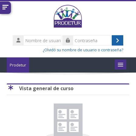
Salta al contenido principal
Nombre
de
Acceder
Contraseña
usuario
¿Olvidó su nombre de usuario o contraseña?
Prodetur
Cursos
Salta Vista general de curso
Vista general de curso
Buscar
cursos
Enviar