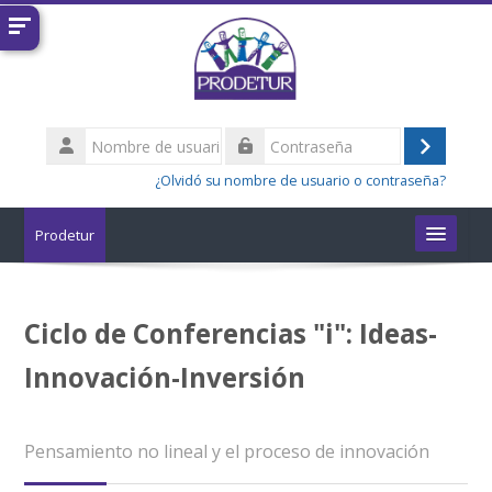
Salta al contenido principal
Nombre
de
Acceder
Contraseña
usuario
¿Olvidó su nombre de usuario o contraseña?
Prodetur
Cursos
Ciclo de Conferencias "i": Ideas-
Buscar
cursos
Enviar
Innovación-Inversión
Pensamiento no lineal y el proceso de innovación