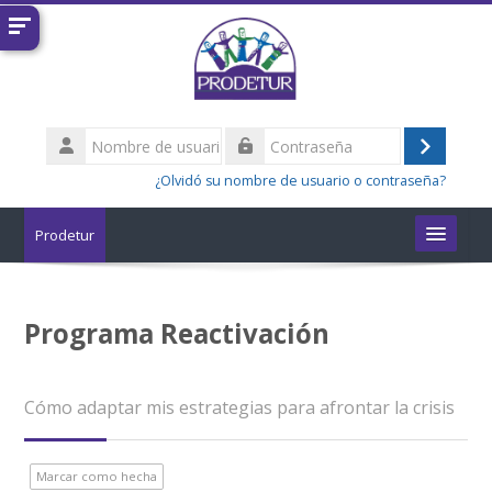
Salta al contenido principal
Nombre
de
Acceder
Contraseña
usuario
¿Olvidó su nombre de usuario o contraseña?
Prodetur
Cursos
Programa Reactivación
Buscar
cursos
Enviar
Cómo adaptar mis estrategias para afrontar la crisis
Marcar como hecha