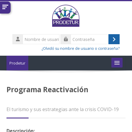
Salta al contenido principal
Nombre
de
Acceder
Contraseña
usuario
¿Olvidó su nombre de usuario o contraseña?
Prodetur
Cursos
Programa Reactivación
Buscar
cursos
Enviar
El turismo y sus estrategias ante la crisis COVID-19
Descripción: